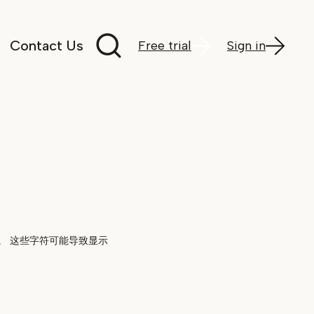
Search documentation
Contact Us
Free trial
Sign in
。 这些字符可能导致显示