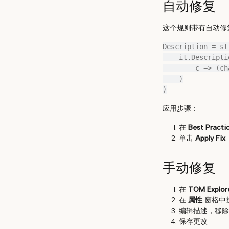
自动修复
这个规则带有自动修
Description = st
    it.Description.ToCharArray().Select(

        c => (char.IsControl(c) && !char.IsWhiteSpace(c)) ? ' ' : c

    )

应用步骤：
在
Best Practi
单击
Apply Fix
手动修复
在
TOM Explor
在
属性
窗格中
编辑描述，移除
保存更改