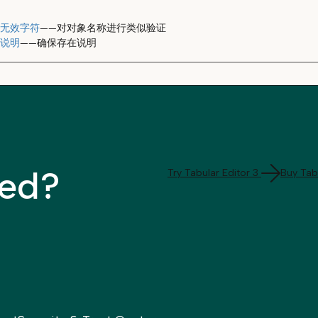
无效字符
——对对象名称进行类似验证
说明
——确保存在说明
ted?
Try Tabular Editor 3
Buy Tabu