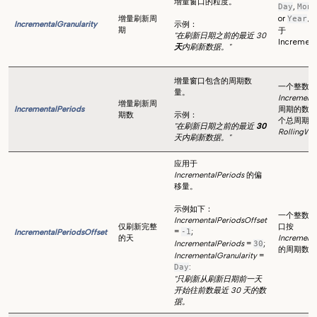
增量窗口的粒度。
,
Day
Mont
增量刷新周
or
。
Year
IncrementalGranularity
示例：
期
于
"在刷新日期之前的最近 30
Increment
天
内刷新数据。"
增量窗口包含的周期数
一个整数，
量。
Incrementa
增量刷新周
IncrementalPeriods
周期的数量
期数
示例：
个总周期，
"在刷新日期之前的最近
30
RollingWi
天内刷新数据。"
应用于
IncrementalPeriods
的偏
移量。
示例如下：
一个整数，
IncrementalPeriodsOffset
仅刷新完整
口按
=
;
IncrementalPeriodsOffset
-1
的天
Incrementa
IncrementalPeriods
=
;
30
的周期数进
IncrementalGranularity
=
:
Day
"只刷新从刷新日期前一天
开始往前数最近 30 天的数
据。