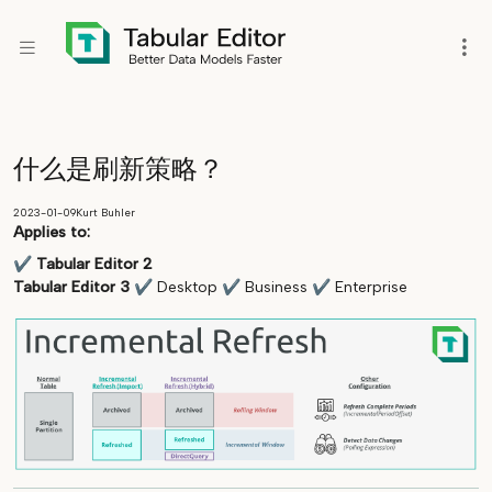
什么是刷新策略？
2023-01-09
Kurt Buhler
Applies to:
✔
Tabular Editor 2
Tabular Editor 3
✔
Desktop
✔
Business
✔
Enterprise