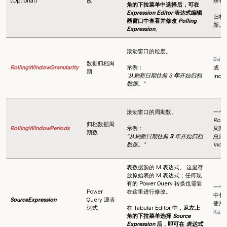
(Optional)
改
录都
角的下拉菜单中选择后，可在
Expression Editor
表达式编辑
归档
器窗口中查看并修改
Polling
新。
Expression
。
滚动窗口的粒度。
Day
数据归档周
RollingWindowGranularity
示例：
或
Y
期
"从刷新日期往前 3
年
开始归档
Incr
数据。"
滚动窗口的周期数。
一个
Roll
归档数据周
RollingWindowPeriods
示例：
周期
期数
“从刷新日期往前
3
年开始归档
总周
数据。”
Incr
表数据源的 M 表达式。 这里存
放原始表的 M 表达式；任何现
有的 Power Query 转换也需要
一个
Power
在这里进行修改。
中包
SourceExpression
Query 源表
使用
达式
在 Tabular Editor 中，
从左上
Ran
角的下拉菜单选择
Source
Expression
后，即可在
表达式