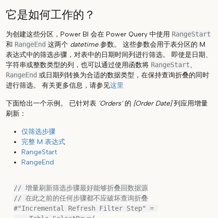
它是如何工作的？
为创建这些分区，Power BI 会在 Power Query 中使用
RangeStart
和
RangeEnd
这两个
datetime
参数。 这些参数会用于表分区的 M
表达式中的筛选步骤，对表中的日期时间列进行筛选。 即使是日期、
字符串或整数类型的列，也可以通过使用函数将
RangeStart
、
RangeEnd
或日期列转换为合适的数据类型，在保持查询折叠的同时
进行筛选。 有关更多信息，请参见
这里
下面给出一个示例。 已针对表
'Orders'
的
[Order Date]
列应用增量
刷新：
仅筛选步骤
完整 M 表达式
RangeStart
RangeEnd
// 增量刷新筛选步骤最好能够折叠回数据源

// 在此之前的任何步骤都不应破坏查询折叠

#"Incremental Refresh Filter Step" = 
