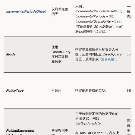
示例：
一个
仅刷新完整
IncrementalPeriodsOffset
=
;
IncrementalPeriodsOffset
-1
按
In
的天
IncrementalPeriods
=
;
周期
30
IncrementalGranularity
=
:
Day
"仅刷新最近 30 天的数据，从刷
新日期的前一天开始。"
使用
指定增量刷新是只配置导入分
DirectQuery
Mode
区，还是同时配置 DirectQuery
Imp
实时获取最
分区，从而形成
“混合表格”
。
新数据
PolicyType
不适用
指定刷新策略的类型。
只能
用于检测特定列的数据变化的
一个
M 表达式，例如
回某
LastUpdateDate
值。
PollingExpression
检测数据更
中，
在 Tabular Editor 中，
在左上