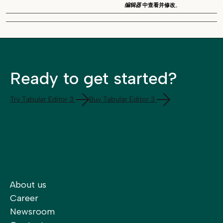
编辑器
中查看并修改
。
Ready to get started?
Try Tabular Editor 3
Buy Tabular Editor 3
About us
Career
Newsroom