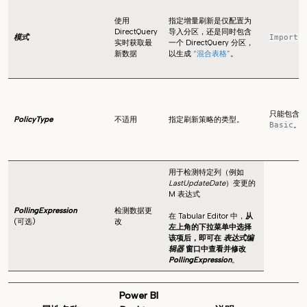
使用
指定增量刷新是仅配置为
DirectQuery
导入分区，还是同时包含
模式
Import
实时获取最
一个 DirectQuery 分区，
新数据
以生成
“混合表格”
。
只能包含一
PolicyType
不适用
指定刷新策略的类型。
。
Basic
用于检测特定列（例如
LastUpdateDate
）变更的
M 表达式
PollingExpression
检测数据更
在 Tabular Editor 中，
从
(可选)
改
左上角的下拉菜单中选择
该项后，即可在
表达式编
辑器
窗口中查看并修改
PollingExpression
。
Power BI