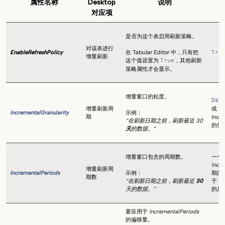
属性名称
Desktop
说明
对应项
是否为这个表启用刷新策略。
对该表进行
EnableRefreshPolicy
在 Tabular Editor 中，只有把
Tru
增量刷新
这个值设置为
，其他刷新
True
策略属性才会显示。
增量窗口的粒度。
Day
增量刷新周
或
Y
IncrementalGranularity
示例：
期
Incr
“在刷新日期之前，刷新最近 30
的值
天
的数据。”
增量窗口包含的周期数。
一个
Incre
增量刷新周
IncrementalPeriods
示例：
期的
期数
“在刷新日期之前，刷新最近
30
于
Ro
天的数据。”
的总
要应用于
IncrementalPeriods
的偏移量。