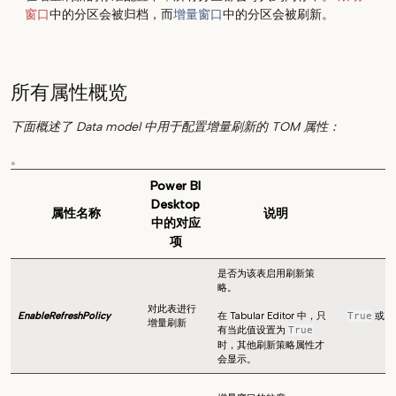
窗口
中的分区会被归档，而
增量窗口
中的分区会被刷新。
所有属性概览
下面概述了 Data model 中用于配置增量刷新的 TOM 属性：
。
Power BI
Desktop
属性名称
说明
中的对应
项
是否为该表启用刷新策
略。
对此表进行
EnableRefreshPolicy
在 Tabular Editor 中，只
或
True
F
增量刷新
有当此值设置为
True
时，其他刷新策略属性才
会显示。