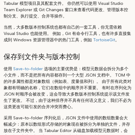
Tabular 模型项目及其配套文件。 你仍然可以使用 Visual Studio
Team Explorer 或 Git Changes 窗口来查看代码更改、管理版本控
制分支、执行提交、合并等操作。
当然，大多数版本控制系统也都有自己的一套工具，你无需依赖
Visual Studio 也能使用。 例如，Git 有命令行工具，也有许多直接集
成到 Windows 资源管理器中的热门工具，例如
TortoiseGit
。
保存到文件夹与版本控制
使用
Save-to-folder
选项的主要优势是：模型元数据会拆分为多个
小文件，而不是把所有内容都存到一个大型 JSON 文档中。 TOM 中
的许多属性都是对象数组（例如表、度量值和列）。 由于所有此类对
象都有明确的名称，它们在数组中的顺序并不重要。 有时在序列化为
JSON 时顺序会被改变，这会导致大多数版本控制系统提示该文件发
生了更改。 不过，由于这种排序并不具有任何语义意义，我们不必为
这类更改可能引发的合并冲突而费心。
采用 Save-to-folder 序列化后，JSON 文件中使用的数组数量会大
幅减少：原本以数组形式存储的对象现在被拆分为单独的文件，并存
放在子文件夹中。 当 Tabular Editor 从磁盘加载模型元数据时，会