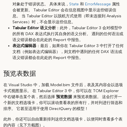
对象处于错误状态。 具体来说，
State
和
ErrorMessage
属性
会被更新。 Tabular Editor 会在信息视图中显示这些错误信
息。 当 Tabular Editor 以脱机方式使用（即未连接到 Analysis
Services）时，不会显示这些信息。
Tabular Editor 语义分析
：此外，Tabular Editor 3 会对模型中
的所有 DAX 表达式执行其自身的语义分析。 遇到的任何语法或
语义错误都会在此处的 Report 中报告。
表达式编辑器
：最后，如果你在 Tabular Editor 3 中打开了任何
文档（例如表达式编辑器），则文档中遇到的任何 DAX 语法或
语义错误都会在此处的 Report 中报告。
预览表数据
在 Visual Studio 中，加载 Model.bim 文件后，表及其内容会以选项
卡式视图显示。 在 Tabular Editor 3 中，你可以在 TOM Explorer
中右键单击某个表，然后选择
预览数据
来预览表数据。 这会打开一
个新的文档选项卡，你可以滚动查看表的所有行，并对列进行筛选和
排序。 它甚至适用于使用 DirectQuery 的模型！
此外，你还可以自由重新排列这些文档选项卡，以便同时查看多个表
的内容（见下方截图）。