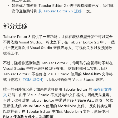
跳过本主题。
如果你之前使用 Tabular Editor 2.x 进行表格模型开发，我们建
议你直接跳转到
从 Tabular Editor 2.x 迁移
一文。
部分迁移
Tabular Editor 3 提供了一些功能，让你在表格模型开发中可以完全
不再依赖 Visual Studio。 相比之下，在 Tabular Editor 2.x 中，一些
用户仍更喜欢用 Visual Studio 来做表导入、可视化关系以及预览数
据等工作。
不过，随着你逐渐熟悉 Tabular Editor 3，你可能仍会觉得时不时在
Visual Studio 中打开表格模型很有用。 这随时都可以实现，因为
Tabular Editor 3 不会修改 Visual Studio 使用的
Model.bim
文件格
式（也称为
TOM JSON
），因此可确保与 Visual Studio 兼容。
唯一的例外情况是：如果你选择使用 Tabular Editor 的
保存到文件
夹
功能，由于 Visual Studio 不支持这种文件格式，因此无法兼容。
不过，你可以在 Tabular Editor 中通过
File > Save As...
选项，轻松
重新生成供 Visual Studio 使用的 Model.bim 文件。 反向转换也可
以这样做：在 Tabular Editor 中加载 Model.bim 文件，然后使用
File > 保存到文件夹...
选项即可。