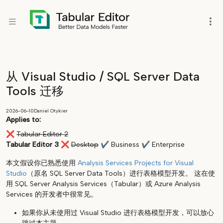
从 Visual Studio / SQL Server Data
Tools 迁移
2026-06-10
Daniel Otykier
Applies to:
❌
Tabular Editor 2
Tabular Editor 3
❌
Desktop
✔
Business
✔
Enterprise
本文假设你已熟悉使用
Analysis Services Projects for Visual
Studio
（原名 SQL Server Data Tools）进行表格模型开发。 这在使
用 SQL Server Analysis Services（Tabular）或 Azure Analysis
Services 的开发者中很常见。
如果你从未使用过 Visual Studio 进行表格模型开发，可以放心